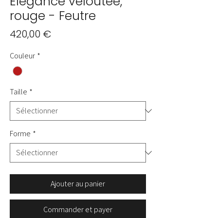
Elégance veloutée,
rouge - Feutre
Prix
420,00 €
Couleur
*
Taille
*
Forme
*
Ajouter au panier
Commander et payer