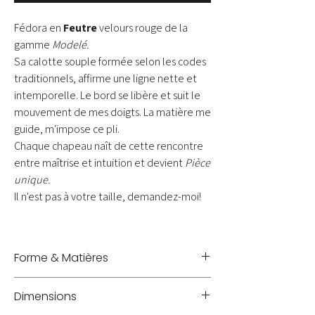
Fédora en
Feutre
velours rouge de la
gamme
Modelé.
Sa calotte souple formée selon les codes
traditionnels, affirme une ligne nette et
intemporelle. Le bord se libère et suit le
mouvement de mes doigts. La matière me
guide, m'impose ce pli.
Chaque chapeau naît de cette rencontre
entre maîtrise et intuition et devient
Pièce
unique.
Il n'est pas à votre taille, demandez-moi!
Forme & Matières
Chapeau Fedora - Feutre de lapin velours rouge
Dimensions
coquelicot