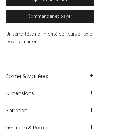
Commander et payer
Un serre-tête noir monté de fleurs en soie
bouillie marron.
Forme & Matières
Serre-tête - Soie bouillie
Dimensions
Entretien
A protéger de la poussière dans une boite à
Livraison & Retour
chapeau TPM 'mademoiselle V.'
Livraison : les frais seront ajoutés à votre