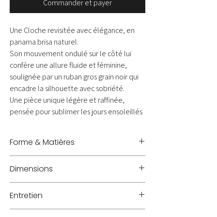
Commander et payer
Une Cloche revisitée avec élégance, en
panama brisa naturel.
Son mouvement ondulé sur le côté lui
confère une allure fluide et féminine,
soulignée par un ruban gros grain noir qui
encadre la silhouette avec sobriété.
Une pièce unique légère et raffinée,
pensée pour sublimer les jours ensoleillés
Forme & Matières
Panama
Dimensions
Hauteur 16 cm - Largeur 25/28 cm
Entretien
A protéger de la poussière dans une boite à