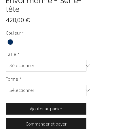
Envol marine - Serre-
tête
Prix
420,00 €
Couleur
*
Taille
*
Forme
*
Ajouter au panier
Commander et payer