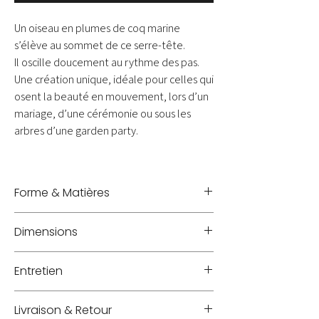
Un oiseau en plumes de coq marine
s’élève au sommet de ce serre-tête.
Il oscille doucement au rythme des pas.
Une création unique, idéale pour celles qui
osent la beauté en mouvement, lors d’un
mariage, d’une cérémonie ou sous les
arbres d’une garden party.
Forme & Matières
Serre-tête - Plumes
Dimensions
Hauteur +/- 21 cm
Entretien
A protéger de la poussière dans une boite à
Livraison & Retour
chapeau PM 'mademoiselle V.'