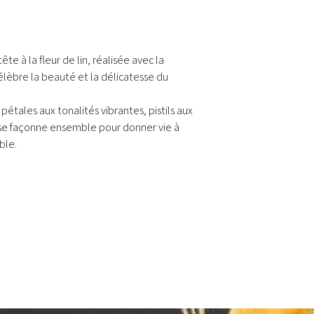
Délai pour les arti
selon modèle
Retour & Echange - 
ête à la fleur de lin, réalisée avec la
célèbre la beauté et la délicatesse du
pétales aux tonalités vibrantes, pistils aux
 se façonne ensemble pour donner vie à
ble.